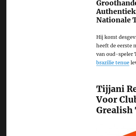
Groothande
Authentiek
Nationale 
Hij komt desgevr
heeft de eerste
van oud-speler T
brazilie tenue
le
Tijjani 
Voor Clu
Grealish