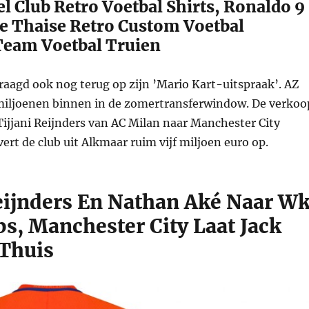
l Club Retro Voetbal Shirts, Ronaldo 9
e Thaise Retro Custom Voetbal
Team Voetbal Truien
aagd ook nog terug op zijn ’Mario Kart-uitspraak’. AZ
 miljoenen binnen in de zomertransferwindow. De verkoo
ijjani Reijnders van AC Milan naar Manchester City
vert de club uit Alkmaar ruim vijf miljoen euro op.
Reijnders En Nathan Aké Naar W
bs, Manchester City Laat Jack
 Thuis