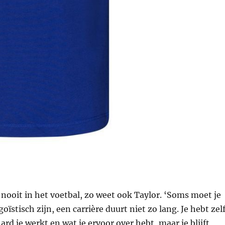
 nooit in het voetbal, zo weet ook Taylor. ‘Soms moet je
ïstisch zijn, een carrière duurt niet zo lang. Je hebt zel
ard je werkt en wat je ervoor over hebt, maar je blijft