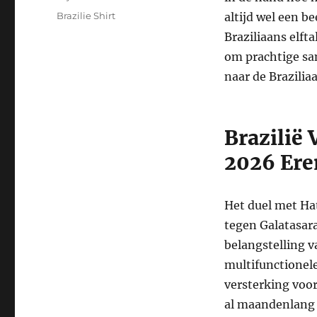
op
Categorieën
Brazilie Shirt
altijd wel een b
Braziliaans elft
om prachtige sa
naar de Brazili
Brazilië
2026 Er
Het duel met Ha
tegen Galatasara
belangstelling v
multifunctionele
versterking voo
al maandenlang 