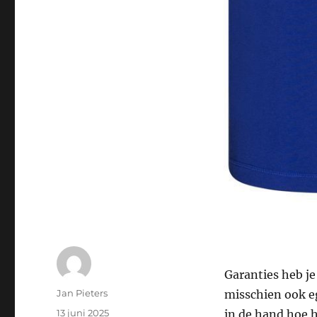
Garanties heb je
Auteur
Jan Pieters
misschien ook ego
Geplaatst
13 juni 2025
in de hand hoe h