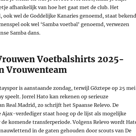
eetje afhankelijk van hoe het gaat met de club. Het
al, ook wel de Goddelijke Kanaries genoemd, staat beken
menspel ook wel ‘Samba voetbal’ genoemd, verwezen
aanse Samba dans.
 Vrouwen Voetbalshirts 2025-
en Vrouwenteam
tayspor is aanstaande zondag, terwijl Göztepe op 25 mei
y speelt. Jorrel Hato kan rekenen op serieuze
an Real Madrid, zo schrijft het Spaanse Relevo. De
 Ajax-verdediger staat hoog op de lijst als mogelijke
r de komende transferperiode. Volgens Relevo wordt Hat
nauwlettend in de gaten gehouden door scouts van De