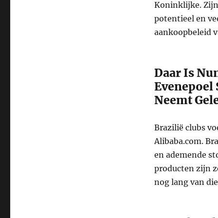
Koninklijke. Zij
potentieel en vee
aankoopbeleid va
Daar Is Nu
Evenepoel S
Neemt Gele
Brazilië clubs v
Alibaba.com. Bra
en ademende stof
producten zijn 
nog lang van die