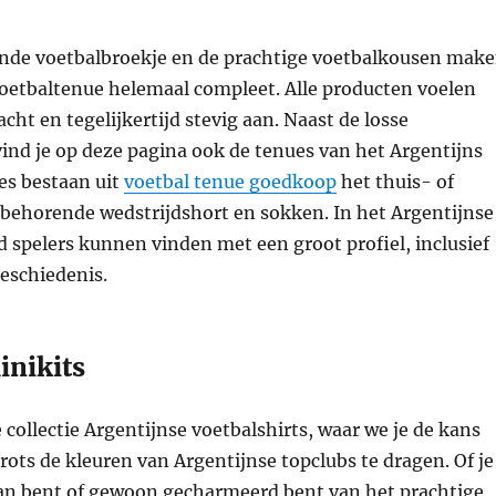
tende voetbalbroekje en de prachtige voetbalkousen mak
voetbaltenue helemaal compleet. Alle producten voelen
cht en tegelijkertijd stevig aan. Naast de losse
vind je op deze pagina ook de tenues van het Argentijns
ues bestaan uit
voetbal tenue goedkoop
het thuis- of
ijbehorende wedstrijdshort en sokken. In het Argentijnse
jd spelers kunnen vinden met een groot profiel, inclusief
geschiedenis.
inikits
collectie Argentijnse voetbalshirts, waar we je de kans
ots de kleuren van Argentijnse topclubs te dragen. Of je
fan bent of gewoon gecharmeerd bent van het prachtige