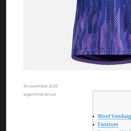
Geplaatst
16 november 2025
op
Categorieën
argentinie tenue
Word Vandaag
Fanstore