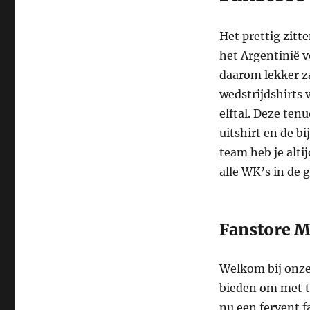
Het prettig zit
het Argentinië 
daarom lekker za
wedstrijdshirts 
elftal. Deze ten
uitshirt en de b
team heb je alti
alle WK’s in de 
Fanstore M
Welkom bij onze 
bieden om met tr
nu een fervent 