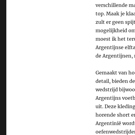
verschillende ma
top. Maak je klaa
zult er geen spij
mogelijkheid om 
moest ik het te
Argentijnse elft
de Argentijnen,
Gemaakt van ho
detail, bieden d
wedstrijd bijwoo
Argentijns voetb
uit. Deze kledin
horende short en
Argentinië wordt
oefenwedstrijde