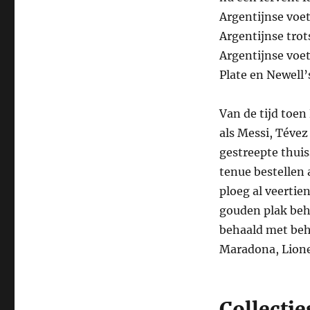
Argentijnse voet
Argentijnse trot
Argentijnse voet
Plate en Newell’
Van de tijd toen
als Messi, Tévez
gestreepte thuiss
tenue bestellen 
ploeg al veerti
gouden plak beh
behaald met behu
Maradona, Lionel
Collectie