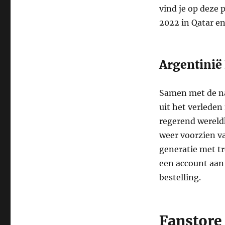
vind je op deze 
2022 in Qatar e
Argentinië
Samen met de na
uit het verlede
regerend wereldk
weer voorzien va
generatie met tr
een account aan
bestelling.
Fanstore