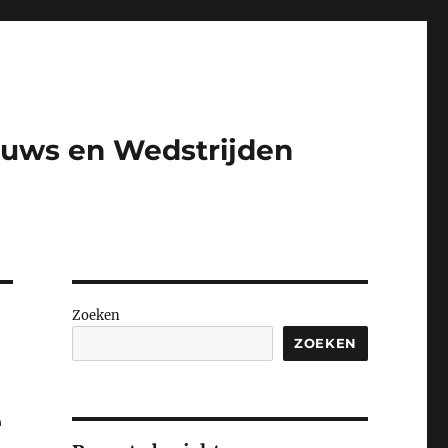
euws en Wedstrijden​
Zoeken
ZOEKEN
e