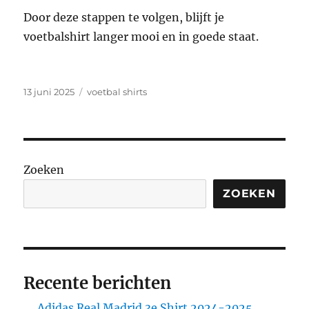
Door deze stappen te volgen, blijft je
voetbalshirt langer mooi en in goede staat.
Geplaatst
Categorieën
13 juni 2025
voetbal shirts
op
Zoeken
ZOEKEN
Recente berichten
Adidas Real Madrid 3e Shirt 2024-2025