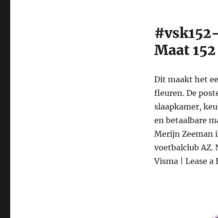
#vsk152-
Maat 152
Dit maakt het e
fleuren. De post
slaapkamer, keu
en betaalbare ma
Merijn Zeeman i
voetbalclub AZ. 
Visma | Lease a 