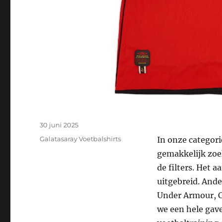
Geplaatst
30 juni 2025
op
Categorieën
Galatasaray Voetbalshirts
In onze categori
gemakkelijk zoe
de filters. Het 
uitgebreid. Ande
Under Armour, C
we een hele gave