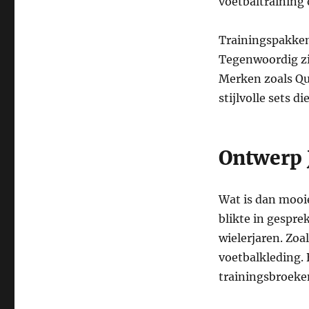
voetbaltraining 
Trainingspakken 
Tegenwoordig zij
Merken zoals Quo
stijlvolle sets d
Ontwerp J
Wat is dan mooie
blikte in gespre
wielerjaren. Zo
voetbalkleding. 
trainingsbroeken