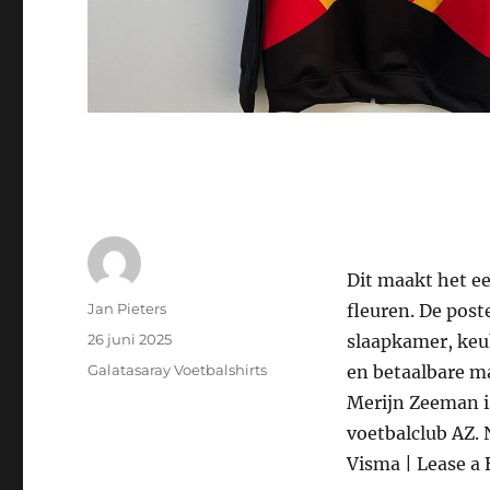
Dit maakt het e
Auteur
Jan Pieters
fleuren. De post
Geplaatst
26 juni 2025
slaapkamer, keu
op
Categorieën
Galatasaray Voetbalshirts
en betaalbare ma
Merijn Zeeman i
voetbalclub AZ. 
Visma | Lease a 