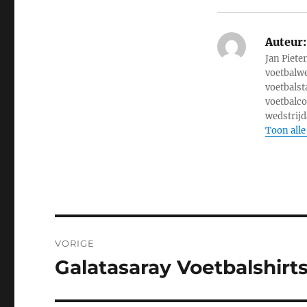
Auteur:
Jan Piete
voetbalwe
voetbalst
voetbalco
wedstrijd
Toon alle
Bericht
VORIGE
navigatie
Galatasaray Voetbalshirt
Vorig
bericht: