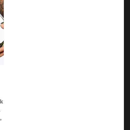
ok
n
,