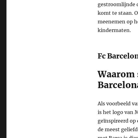
gestroomlijnde d
komt te staan. 
meenemen op het
kindermaten.
Fc Barcelo
Waarom s
Barcelon
Als voorbeeld v
is het logo van 
geïnspireerd op 
de meest geliefd
met Barça is die