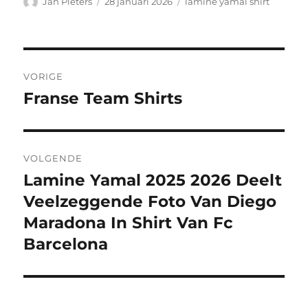
Auteur
Geplaatst
Categorieën
Jan Pieters
28 januari 2026
lamine yamal shirt
op
Bericht
VORIGE
navigatie
Franse Team Shirts
Vorig
bericht:
VOLGENDE
Lamine Yamal 2025 2026 Deelt
Volgend
bericht:
Veelzeggende Foto Van Diego
Maradona In Shirt Van Fc
Barcelona