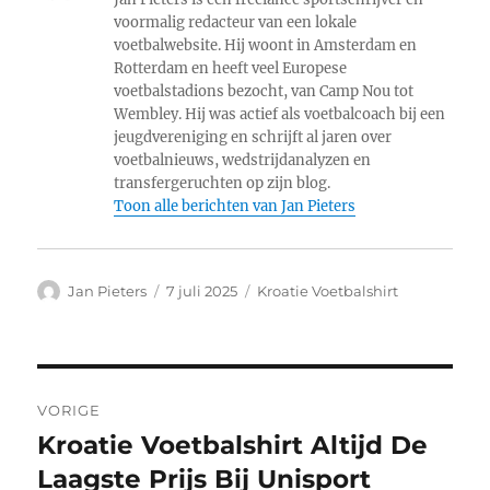
voormalig redacteur van een lokale
voetbalwebsite. Hij woont in Amsterdam en
Rotterdam en heeft veel Europese
voetbalstadions bezocht, van Camp Nou tot
Wembley. Hij was actief als voetbalcoach bij een
jeugdvereniging en schrijft al jaren over
voetbalnieuws, wedstrijdanalyzen en
transfergeruchten op zijn blog.
Toon alle berichten van Jan Pieters
Auteur
Geplaatst
Categorieën
Jan Pieters
7 juli 2025
Kroatie Voetbalshirt
op
Bericht
VORIGE
navigatie
Kroatie Voetbalshirt Altijd De
Vorig
bericht:
Laagste Prijs Bij Unisport