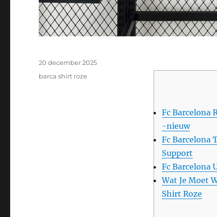
Geplaatst
20 december 2025
op
Categorieën
barca shirt roze
Fc Barcelona 
-nieuw
Fc Barcelona 
Support
Fc Barcelona 
Wat Je Moet W
Shirt Roze