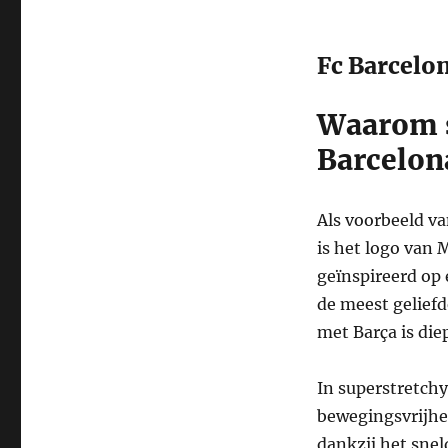
Fc Barcelo
Waarom s
Barcelon
Als voorbeeld v
is het logo van 
geïnspireerd op 
de meest geliefd
met Barça is die
In superstretchy
bewegingsvrijhei
dankzij het snel