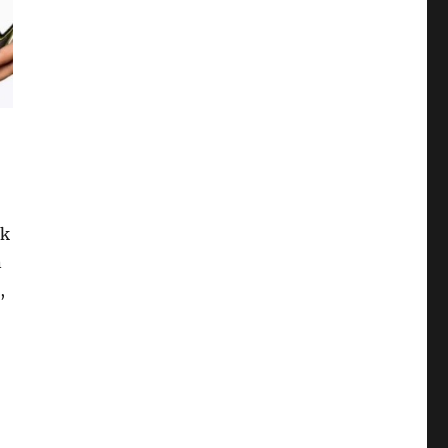
ok
n
,